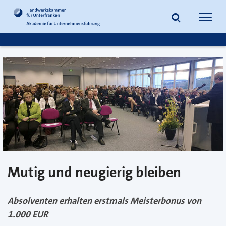
zum
zur
Inhalt
Fußzeile
Suche
Navig
springen
springen
öffnen
öffne
Mutig und neugierig bleiben
Absolventen erhalten erstmals Meisterbonus von
1.000 EUR