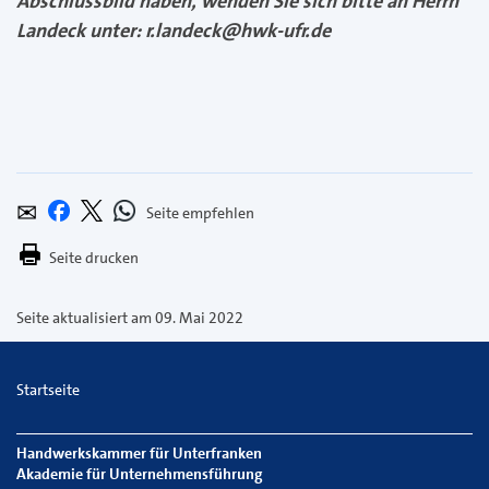
Abschlussbild haben, wenden Sie sich bitte an Herrn
Landeck unter: r.landeck@hwk-ufr.de
Seite
Per
Bei
Bei
Bei
empfehlen
E-
X
Whatsapp
Facebook
Seite drucken
Mail
teilen
teilen
teilen
versenden
Seite aktualisiert am 09. Mai 2022
Startseite
Handwerkskammer für Unterfranken
Akademie für Unternehmensführung