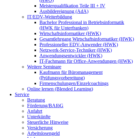
(HwO)
Meisterqualifikation Teile III + IV
Ausbildereignung (AdA)
IT/EDV-Weiterbildung
Bachelor Professional in Betriebsinformatik
(HWK für Unterfranken)
Wirtschaftsinformatiker (HWK)
Gesamtlehrgang Wirtschaftsinformatiker (HWK)
Professioneller EDV-Anwender (HWK)
Netzwerk-Service-Techniker (HWK)
Anwendungsentwickler (HWK)
IT-Fachmann für Office-Anwendungen (HWK)
Weitere Seminare
Kaufmann für Büromanagement
(Prüfungsvorbereitung)
Firmenschulungen/Einzelcoachings
Online lernen (Blended Learning)
Service
Beratung
Förderung/BAföG
Anfahrt
Unterkünfte
Steuerliche Hinweise
Versicherung
Arbeitslosengeld